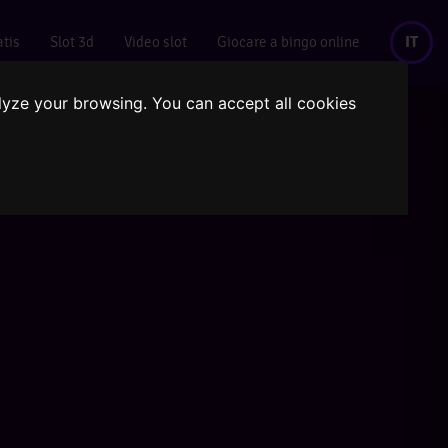
IT
atis
Slot 3d
Video slot
Giocare a bingo online
yze your browsing. You can accept all cookies