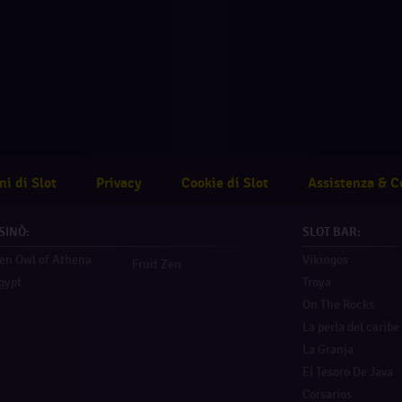
ni di Slot
Privacy
Cookie di Slot
Assistenza & C
SINÒ:
SLOT BAR:
en Owl of Athena
Vikingos
Fruit Zen
gypt
Troya
On The Rocks
La perla del caribe
La Granja
El Tesoro De Java
Corsarios