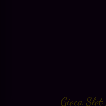
Gioca Slot