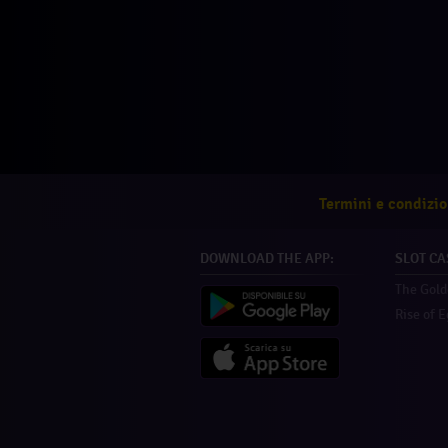
Termini e condizio
DOWNLOAD THE APP:
SLOT CA
The Gold
Rise of E