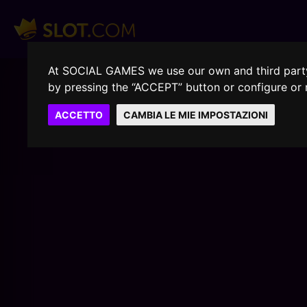
At SOCIAL GAMES we use our own and third party 
by pressing the “ACCEPT” button or configure or 
ACCETTO
CAMBIA LE MIE IMPOSTAZIONI