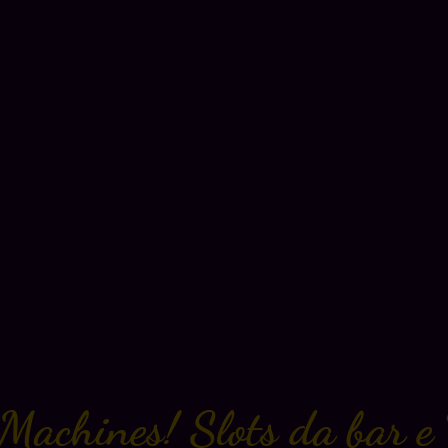
 Machines! Slots da bar e