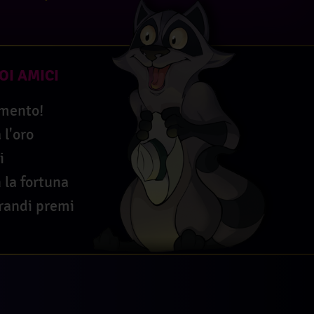
OI AMICI
amento!
 l'oro
i
 la fortuna
grandi premi