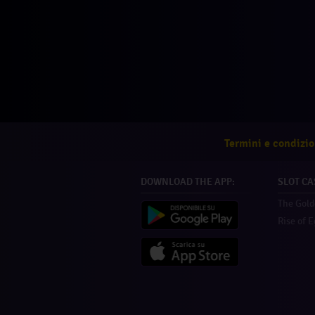
Termini e condizio
DOWNLOAD THE APP:
SLOT CA
The Gold
Rise of E