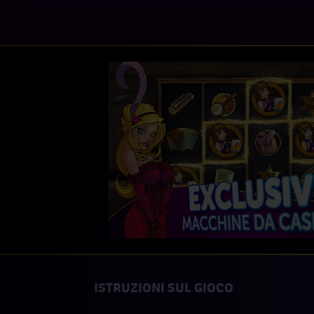
ISTRUZIONI SUL GIOCO