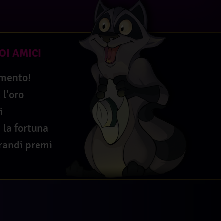
OI AMICI
amento!
 l'oro
i
 la fortuna
grandi premi