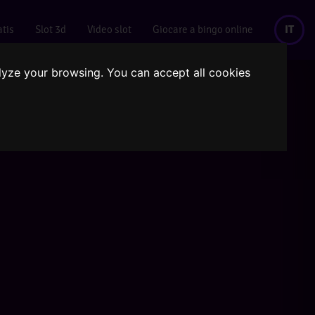
IT
atis
Slot 3d
Video slot
Giocare a bingo online
yze your browsing. You can accept all cookies