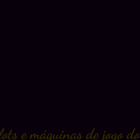
ots e máquinas de jogo do