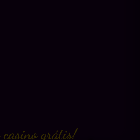
 casino grátis!