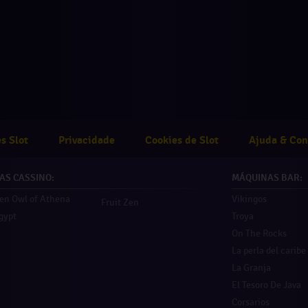
s Slot
Privacidade
Cookies de Slot
Ajuda & Con
AS CASSINO:
MÁQUINAS BAR:
en Owl of Athena
Vikingos
Fruit Zen
gypt
Troya
On The Rocks
La perla del caribe
La Granja
El Tesoro De Java
Corsarios