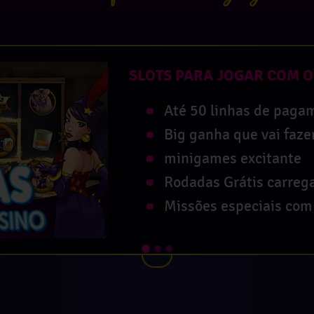
SLOTS PARA JOGAR COM O
Até 50 linhas de paga
Big ganha que vai faze
minigames excitante
Rodadas Grátis carreg
Missões especiais com