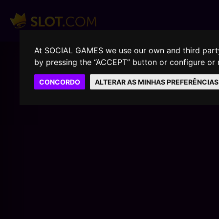
At SOCIAL GAMES we use our own and third party 
by pressing the “ACCEPT” button or configure or 
CONCORDO
ALTERAR AS MINHAS PREFERÊNCIAS