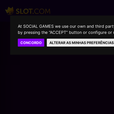
At SOCIAL GAMES we use our own and third party 
by pressing the “ACCEPT” button or configure or 
CONCORDO
ALTERAR AS MINHAS PREFERÊNCIAS