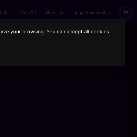
PT
Online
Slots 3D
Video slot
Jogar bingo online
yze your browsing. You can accept all cookies