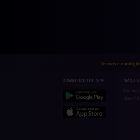
Termos e condiçõe
DOWNLOAD THE APP:
MÁQUIN
The Gold
Rise of E