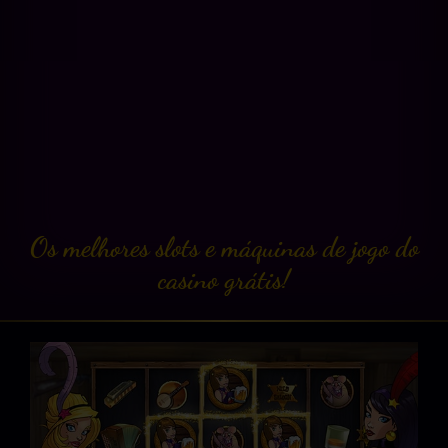
Os melhores slots e máquinas de jogo do
casino grátis!