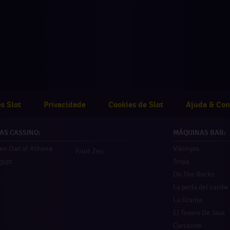
s Slot
Privacidade
Cookies de Slot
Ajuda & Con
AS CASSINO:
MÁQUINAS BAR:
en Owl of Athena
Vikingos
Fruit Zen
gypt
Troya
On The Rocks
La perla del caribe
La Granja
El Tesoro De Java
Corsarios