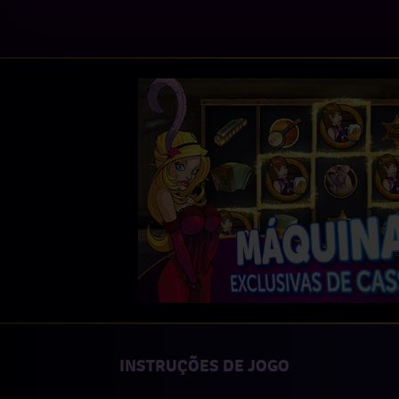
INSTRUÇÕES DE JOGO