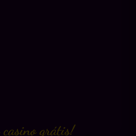
 casino grátis!