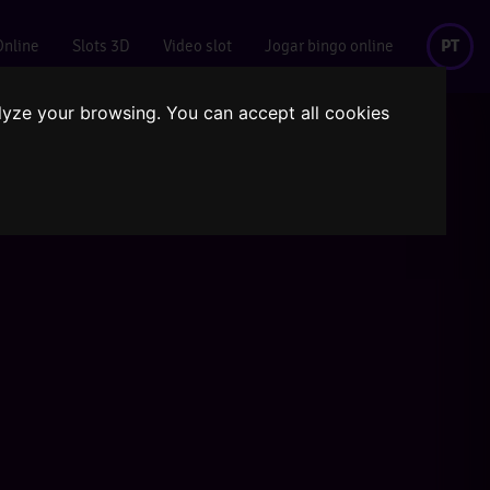
PT
Online
Slots 3D
Video slot
Jogar bingo online
yze your browsing. You can accept all cookies