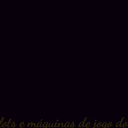
ots e máquinas de jogo do