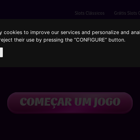
Slots Clássicos
Grátis Slots 
cookies to improve our services and personalize and anal
reject their use by pressing the “CONFIGURE” button.
COMEÇAR UM JOGO