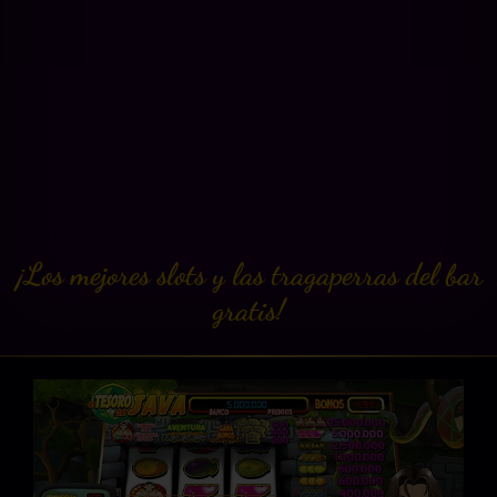
¡Los mejores slots y las tragaperras del bar
gratis!