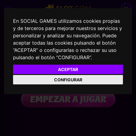
ES
En SOCIAL GAMES utilizamos cookies propias
y de terceros para mejorar nuestros servicios y
personalizar y analizar su navegación. Puede
aceptar todas las cookies pulsando el botón
“ACEPTAR” o configurarlas o rechazar su uso
pulsando el botón “CONFIGURAR”.
ACEPTAR
CONFIGURAR
EMPEZAR A JUGAR