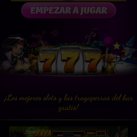
EMPEZAR A JUGAR
¡Los mejores slots y las tragaperras del bar
gratis!