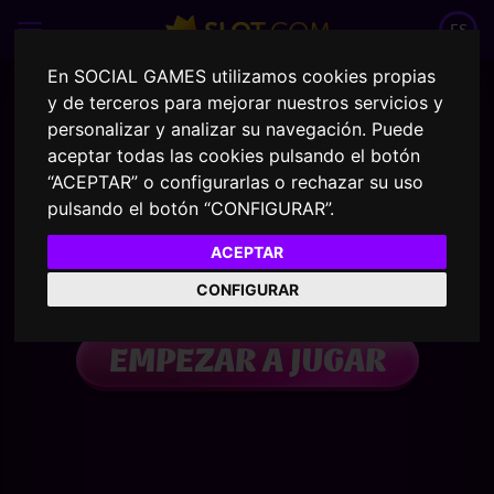
ES
En SOCIAL GAMES utilizamos cookies propias
y de terceros para mejorar nuestros servicios y
personalizar y analizar su navegación. Puede
aceptar todas las cookies pulsando el botón
“ACEPTAR” o configurarlas o rechazar su uso
pulsando el botón “CONFIGURAR”.
ACEPTAR
CONFIGURAR
EMPEZAR A JUGAR