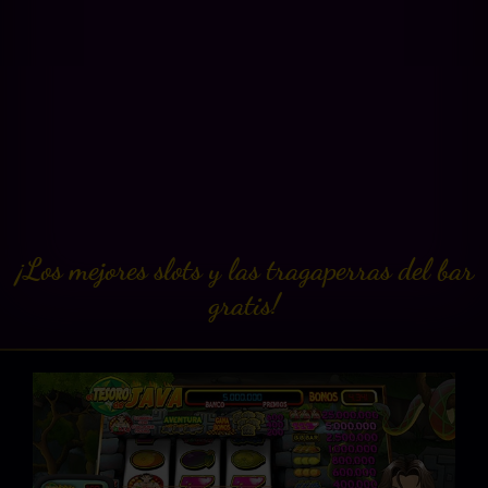
¡Los mejores slots y las tragaperras del bar
gratis!