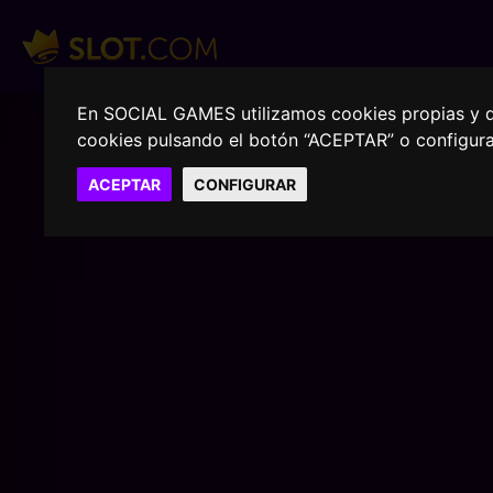
En SOCIAL GAMES utilizamos cookies propias y de 
cookies pulsando el botón “ACEPTAR” o configur
ACEPTAR
CONFIGURAR