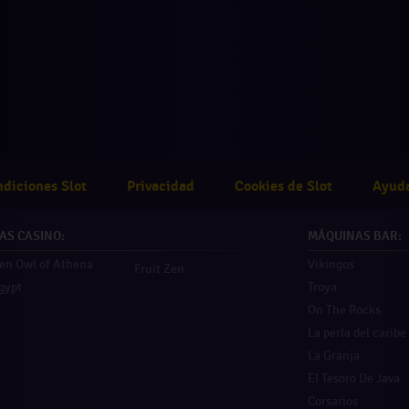
ndiciones Slot
Privacidad
Cookies de Slot
Ayuda
AS CASINO:
MÁQUINAS BAR:
en Owl of Athena
Vikingos
Fruit Zen
gypt
Troya
On The Rocks
La perla del caribe
La Granja
El Tesoro De Java
Corsarios