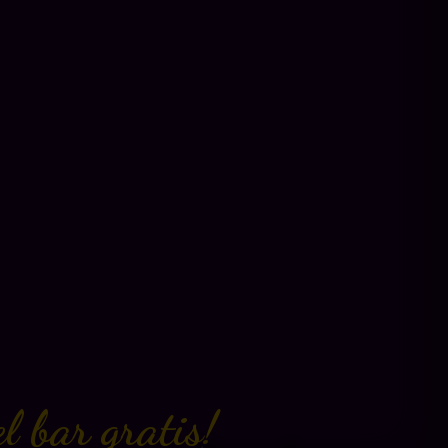
l bar gratis!