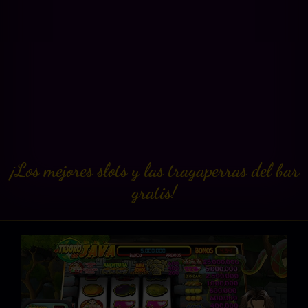
¡Los mejores slots y las tragaperras del bar
gratis!