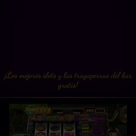
¡Los mejores slots y las tragaperras del bar
gratis!