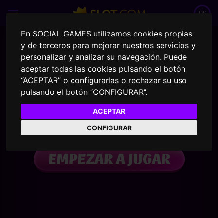
ES
En SOCIAL GAMES utilizamos cookies propias
y de terceros para mejorar nuestros servicios y
personalizar y analizar su navegación. Puede
aceptar todas las cookies pulsando el botón
“ACEPTAR” o configurarlas o rechazar su uso
pulsando el botón “CONFIGURAR”.
ACEPTAR
CONFIGURAR
EMPEZAR A JUGAR