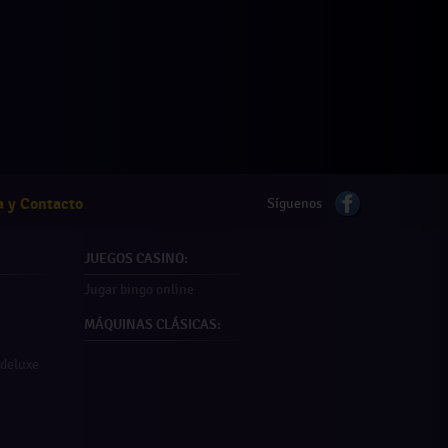
 y Contacto
Síguenos
JUEGOS CASINO:
Jugar bingo online
MÁQUINAS CLÁSICAS:
 deluxe