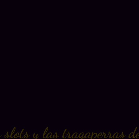
 slots y las tragaperras de