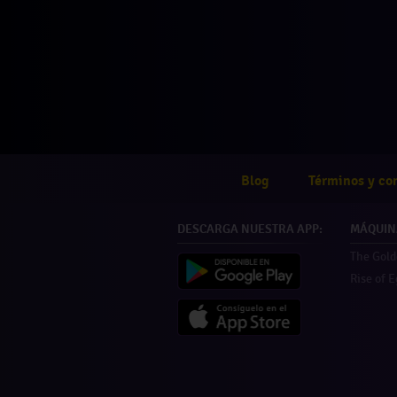
Blog
Términos y co
DESCARGA NUESTRA APP:
MÁQUIN
The Gold
Rise of E