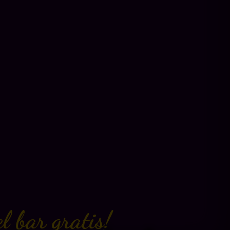
l bar gratis!