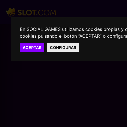
En SOCIAL GAMES utilizamos cookies propias y de 
cookies pulsando el botón “ACEPTAR” o configur
ACEPTAR
CONFIGURAR