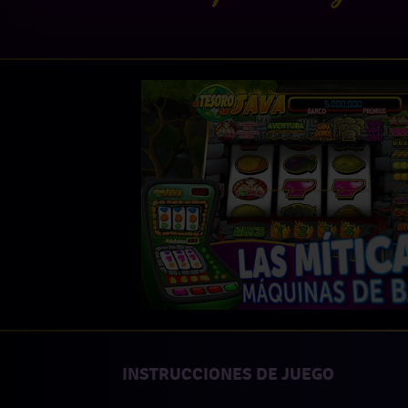
INSTRUCCIONES DE JUEGO