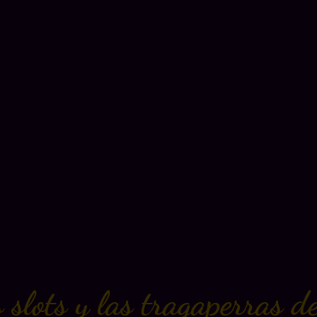
 slots y las tragaperras de