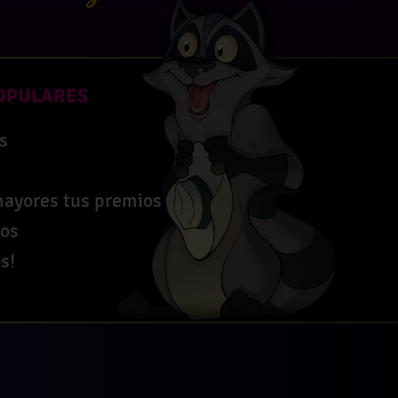
OPULARES
s
ayores tus premios
nos
s!