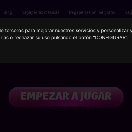
Blog
Tragaperras clásicas
Tragaperras online gratis
Tra
terceros para mejorar nuestros servicios y personalizar y
arlas o rechazar su uso pulsando el botón “CONFIGURAR”.
EMPEZAR A JUGAR