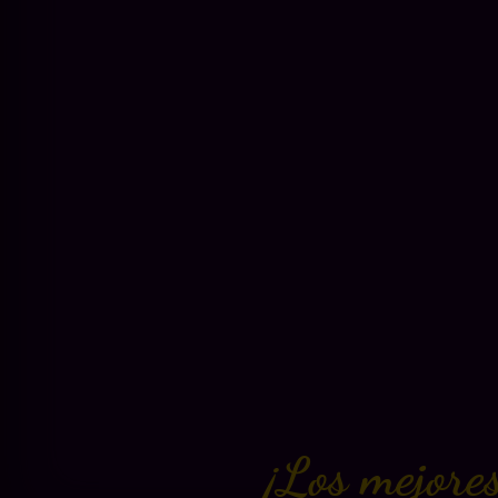
¡Los mejores