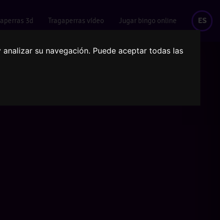
ES
gaperras 3d
Tragaperras vídeo
Jugar bingo online
 analizar su navegación. Puede aceptar todas las