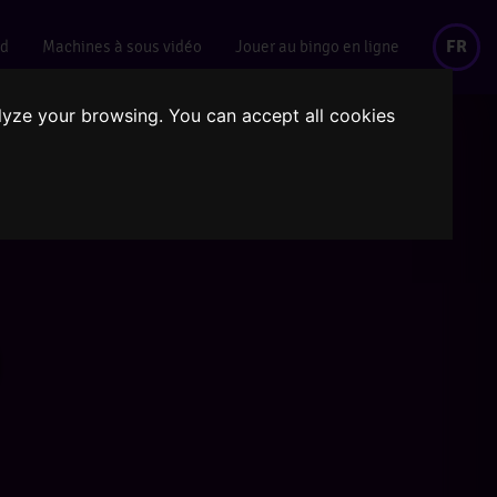
FR
3d
Machines à sous vidéo
Jouer au bingo en ligne
yze your browsing. You can accept all cookies