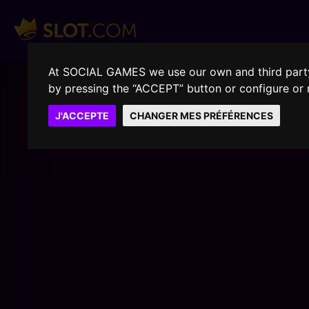
At SOCIAL GAMES we use our own and third party 
by pressing the “ACCEPT” button or configure or 
J'ACCEPTE
CHANGER MES PRÉFÉRENCES