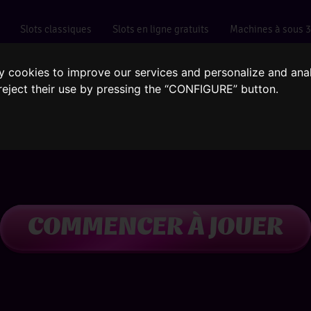
Slots classiques
Slots en ligne gratuits
Machines à sous 
cookies to improve our services and personalize and anal
reject their use by pressing the “CONFIGURE” button.
COMMENCER À JOUER