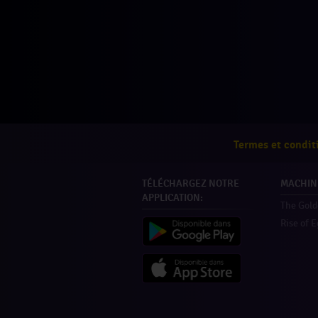
Termes et condit
TÉLÉCHARGEZ NOTRE
MACHINE
APPLICATION:
The Gold
Rise of E