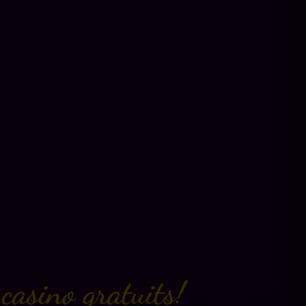
casino gratuits!