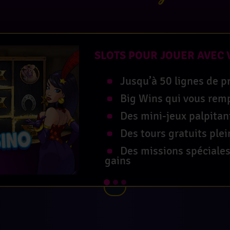
SLOTS POUR JOUER AVEC 
Jusqu’à 50 lignes de pr
Big Wins qui vous remp
Des mini-jeux palpitan
Des tours gratuits plei
Des missions spéciales
gains