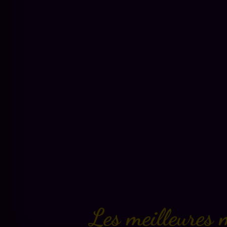
Les meilleures 