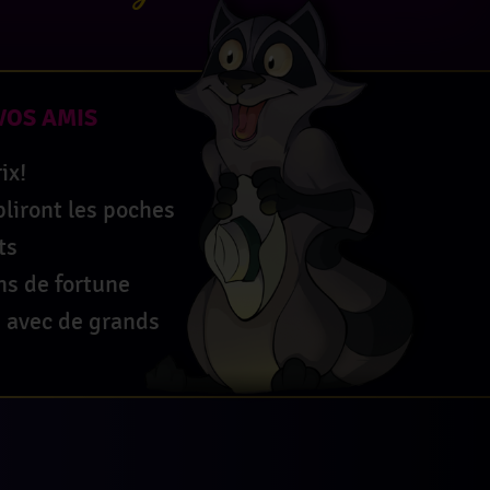
VOS AMIS
ix!
liront les poches
ts
ns de fortune
 avec de grands