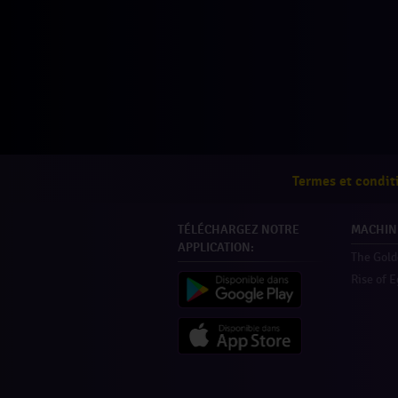
Termes et condit
TÉLÉCHARGEZ NOTRE
MACHINE
APPLICATION:
The Gold
Rise of E