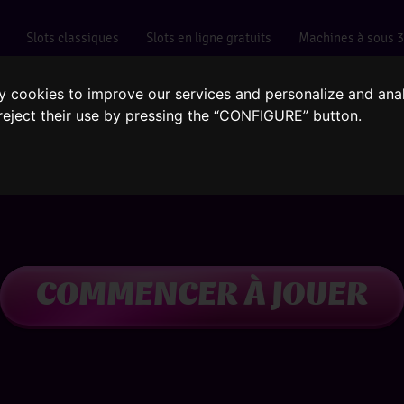
Slots classiques
Slots en ligne gratuits
Machines à sous 
cookies to improve our services and personalize and anal
reject their use by pressing the “CONFIGURE” button.
COMMENCER À JOUER