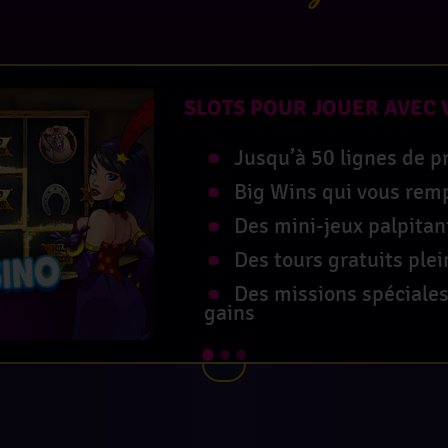
SLOTS POUR JOUER AVEC 
Jusqu’à 50 lignes de pr
Big Wins qui vous remp
Des mini-jeux palpitan
Des tours gratuits plei
Des missions spéciales
gains