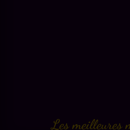
Les meilleures 