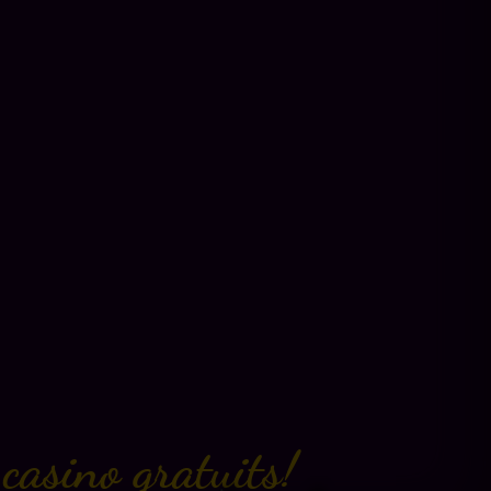
casino gratuits!