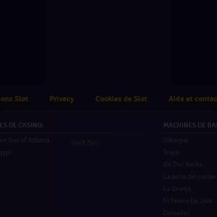
ions Slot
Privacy
Cookies de Slot
Aide et contac
S DE CASINO:
MACHINES DE BA
en Owl of Athena
Vikingos
Fruit Zen
gypt
Troya
On The Rocks
La perla del caribe
La Granja
El Tesoro De Java
Corsarios