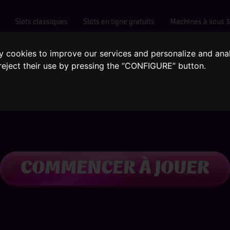
Slots classiques
Slots en ligne gratuits
Machines à sous 
cookies to improve our services and personalize and anal
reject their use by pressing the “CONFIGURE” button.
COMMENCER À JOUER