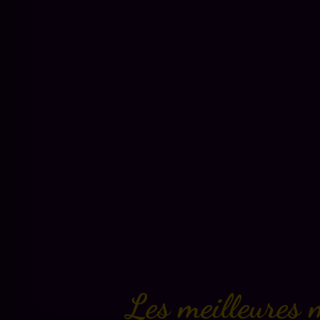
Les meilleures 