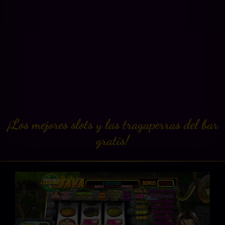
¡Los mejores slots y las tragaperras del bar
gratis!