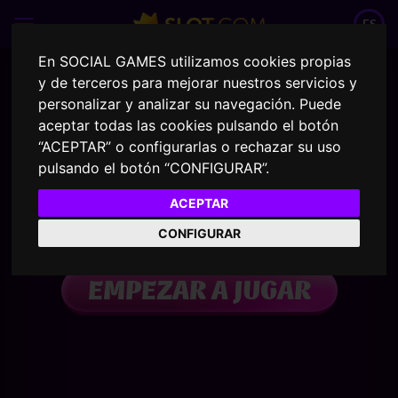
ES
En SOCIAL GAMES utilizamos cookies propias
y de terceros para mejorar nuestros servicios y
personalizar y analizar su navegación. Puede
aceptar todas las cookies pulsando el botón
“ACEPTAR” o configurarlas o rechazar su uso
pulsando el botón “CONFIGURAR”.
ACEPTAR
CONFIGURAR
EMPEZAR A JUGAR