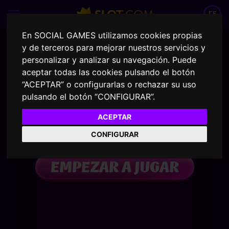
ES
En SOCIAL GAMES utilizamos cookies propias
y de terceros para mejorar nuestros servicios y
personalizar y analizar su navegación. Puede
aceptar todas las cookies pulsando el botón
“ACEPTAR” o configurarlas o rechazar su uso
pulsando el botón “CONFIGURAR”.
ACEPTAR
CONFIGURAR
EMPEZAR A JUGAR