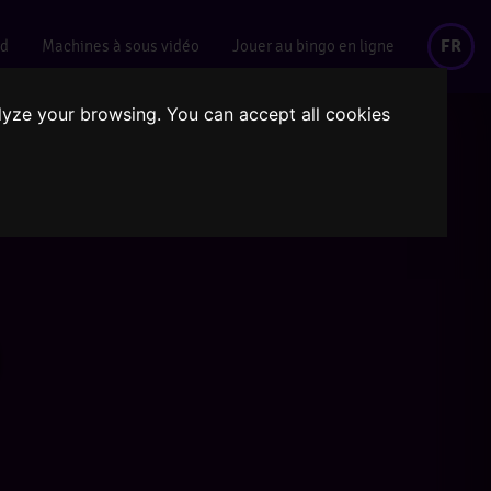
FR
3d
Machines à sous vidéo
Jouer au bingo en ligne
yze your browsing. You can accept all cookies