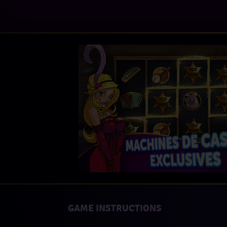
GAME INSTRUCTIONS