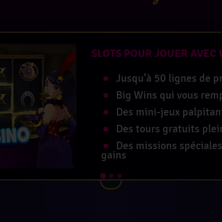
SLOTS POUR JOUER AVEC 
Jusqu’à 50 lignes de pr
Big Wins qui vous remp
Des mini-jeux palpitan
Des tours gratuits plei
Des missions spéciales
gains