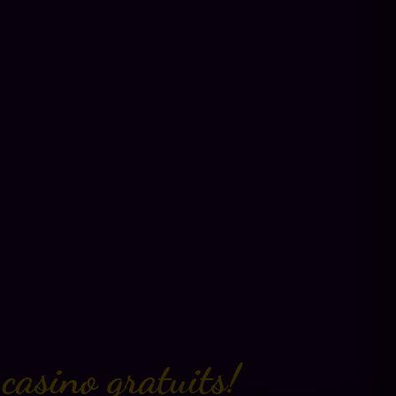
casino gratuits!