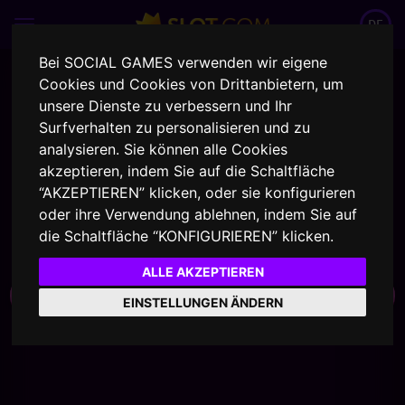
DE
Bei SOCIAL GAMES verwenden wir eigene
Cookies und Cookies von Drittanbietern, um
unsere Dienste zu verbessern und Ihr
Surfverhalten zu personalisieren und zu
analysieren. Sie können alle Cookies
akzeptieren, indem Sie auf die Schaltfläche
“AKZEPTIEREN” klicken, oder sie konfigurieren
oder ihre Verwendung ablehnen, indem Sie auf
die Schaltfläche “KONFIGURIEREN” klicken.
ALLE AKZEPTIEREN
BEGINNEN SIE ZU SPIELEN
EINSTELLUNGEN ÄNDERN