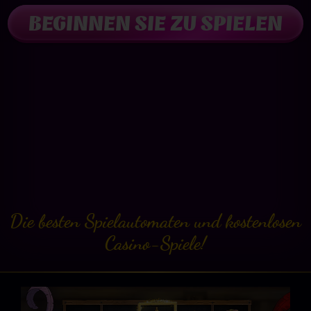
BEGINNEN SIE ZU SPIELEN
Die besten Spielautomaten und kostenlosen
Casino-Spiele!