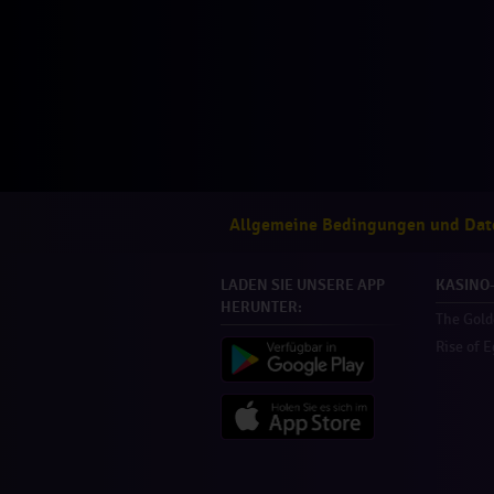
Allgemeine Bedingungen und Da
LADEN SIE UNSERE APP
KASINO
HERUNTER:
The Gold
Rise of E