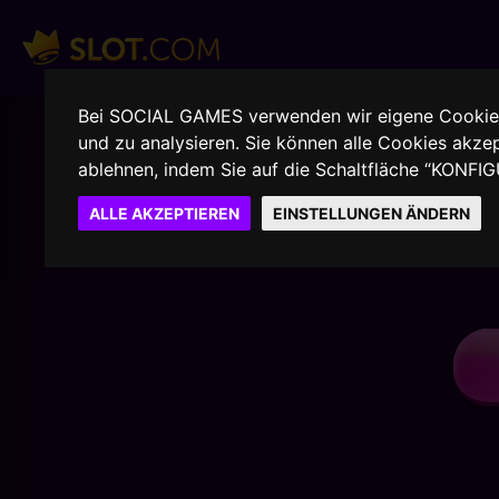
Bei SOCIAL GAMES verwenden wir eigene Cookies u
und zu analysieren. Sie können alle Cookies akze
ablehnen, indem Sie auf die Schaltfläche “KONFIG
ALLE AKZEPTIEREN
EINSTELLUNGEN ÄNDERN