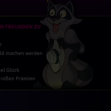
REN FREUNDEN ZU
!
Gold machen werden
el Glück
großen Prämien