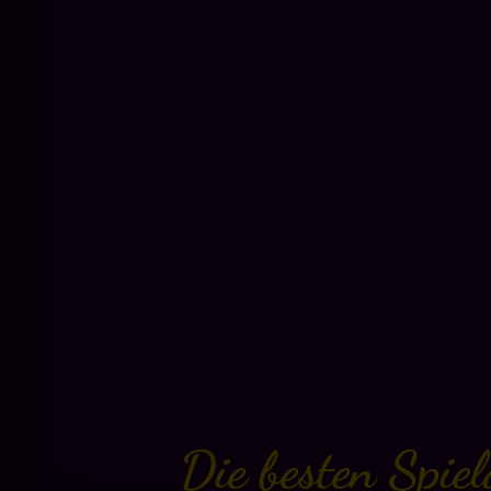
Die besten Spie