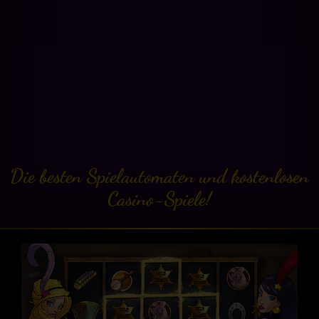
Die besten Spielautomaten und kostenlosen
Casino-Spiele!