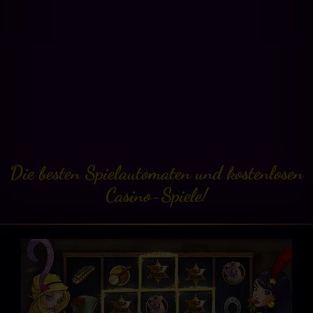
Die besten Spielautomaten und kostenlosen
Casino-Spiele!