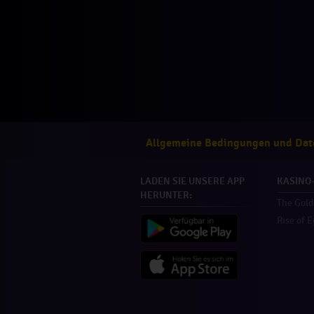
Allgemeine Bedingungen und Da
LADEN SIE UNSERE APP
KASINO
HERUNTER:
The Gold
Rise of E