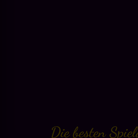
Die besten Spie