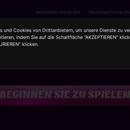
Kostenloser Online-Slot
Kostenlose Online-Slo
nd Cookies von Drittanbietern, um unsere Dienste zu verb
ptieren, indem Sie auf die Schaltfläche “AKZEPTIEREN” klic
URIEREN” klicken.
BEGINNEN SIE ZU SPIELE