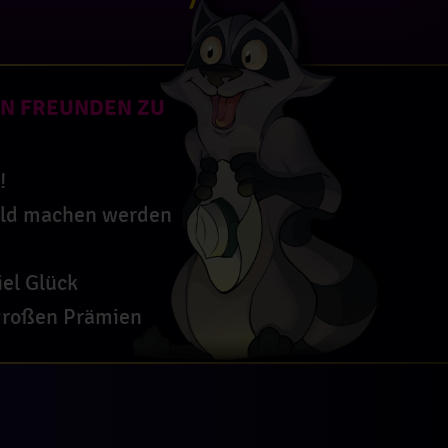
REN FREUNDEN ZU
!
Gold machen werden
el Glück
großen Prämien