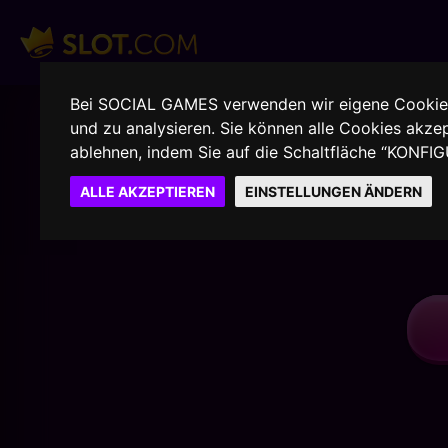
Bei SOCIAL GAMES verwenden wir eigene Cookies u
und zu analysieren. Sie können alle Cookies akze
ablehnen, indem Sie auf die Schaltfläche “KONFIG
ALLE AKZEPTIEREN
EINSTELLUNGEN ÄNDERN