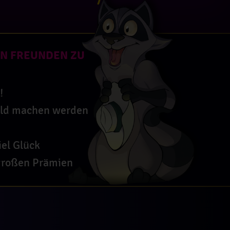
REN FREUNDEN ZU
!
Gold machen werden
el Glück
großen Prämien