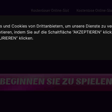
Kostenloser Online-Slot
Kostenlose Online-Slo
nd Cookies von Drittanbietern, um unsere Dienste zu verb
ptieren, indem Sie auf die Schaltfläche “AKZEPTIEREN” klic
URIEREN” klicken.
BEGINNEN SIE ZU SPIELE