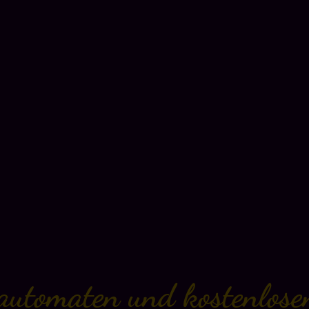
lautomaten und kostenlose