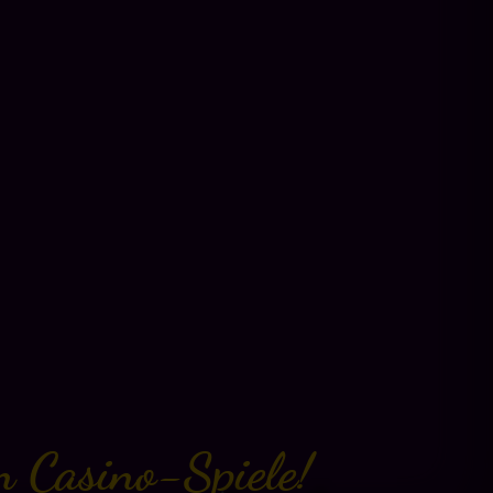
n Casino-Spiele!