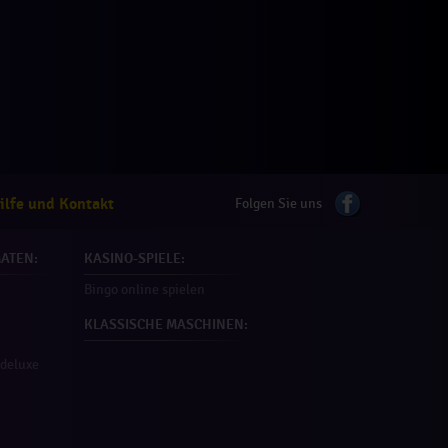
ilfe und Kontakt
Folgen Sie uns
ATEN:
KASINO-SPIELE:
Bingo online spielen
KLASSISCHE MASCHINEN:
 deluxe