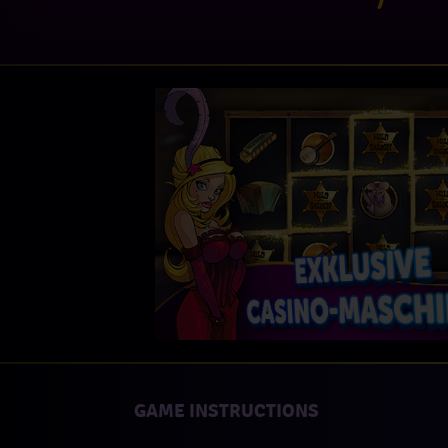
GAME INSTRUCTIONS