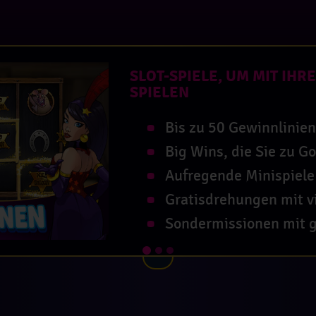
SLOT-SPIELE, UM MIT IH
SPIELEN
Bis zu 50 Gewinnlinien
Big Wins, die Sie zu 
Aufregende Minispiele
Gratisdrehungen mit vi
Sondermissionen mit 