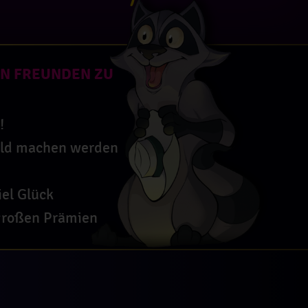
REN FREUNDEN ZU
!
Gold machen werden
el Glück
großen Prämien