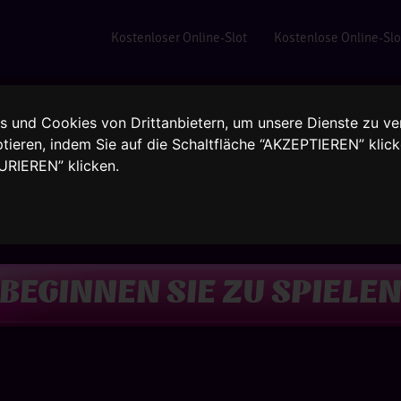
Kostenloser Online-Slot
Kostenlose Online-Slo
nd Cookies von Drittanbietern, um unsere Dienste zu verb
ptieren, indem Sie auf die Schaltfläche “AKZEPTIEREN” klic
URIEREN” klicken.
BEGINNEN SIE ZU SPIELE