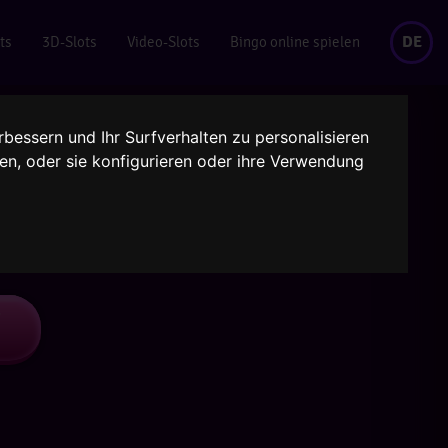
DE
ts
3D-Slots
Video-Slots
Bingo online spielen
essern und Ihr Surfverhalten zu personalisieren
ken, oder sie konfigurieren oder ihre Verwendung
N