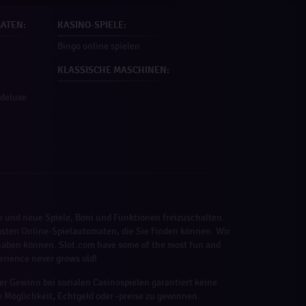
ATEN:
KASINO-SPIELE:
Bingo online spielen
KLASSISCHE MASCHINEN:
 deluxe
 und neue Spiele, Boni und Funktionen freizuschalten.
amsten Online-Spielautomaten, die Sie finden können. Wir
haben können. Slot.com have some of the most fun and
erience never grows old!
r Gewinn bei sozialen Casinospielen garantiert keine
e Möglichkeit, Echtgeld oder -preise zu gewinnen.