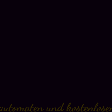
lautomaten und kostenlose