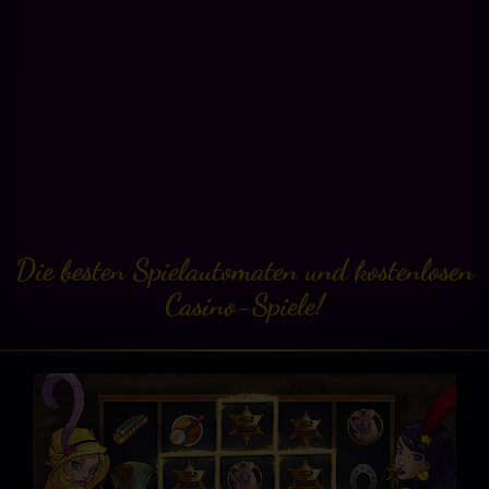
Die besten Spielautomaten und kostenlosen
Casino-Spiele!