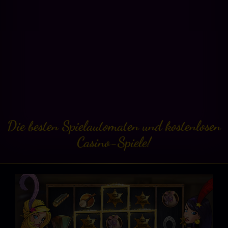
Die besten Spielautomaten und kostenlosen
Casino-Spiele!