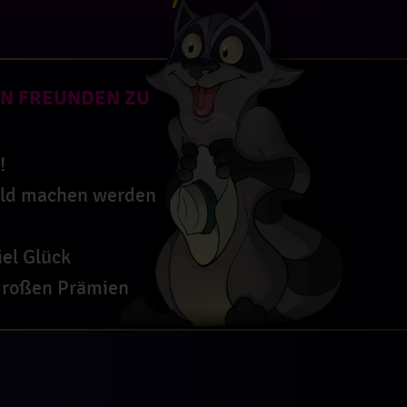
REN FREUNDEN ZU
!
Gold machen werden
el Glück
großen Prämien