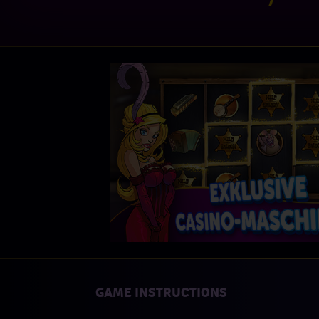
GAME INSTRUCTIONS