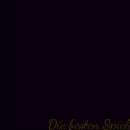
Die besten Spie