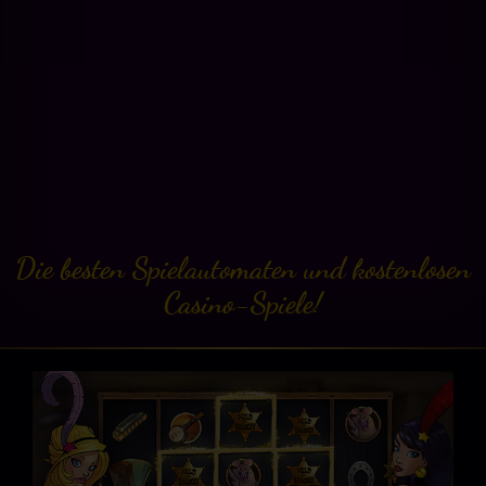
Die besten Spielautomaten und kostenlosen
Casino-Spiele!