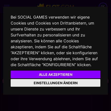
DE
Bei SOCIAL GAMES verwenden wir eigene
Cookies und Cookies von Drittanbietern, um
unsere Dienste zu verbessern und Ihr
Surfverhalten zu personalisieren und zu
analysieren. Sie können alle Cookies
akzeptieren, indem Sie auf die Schaltfläche
“AKZEPTIEREN” klicken, oder sie konfigurieren
oder ihre Verwendung ablehnen, indem Sie auf
die Schaltfläche “KONFIGURIEREN” klicken.
ALLE AKZEPTIEREN
BEGINNEN SIE ZU SPIELEN
EINSTELLUNGEN ÄNDERN