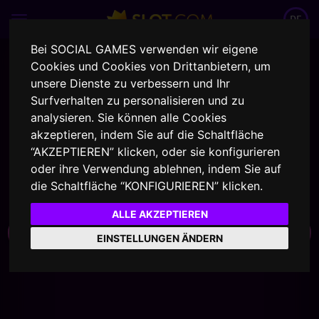
DE
Bei SOCIAL GAMES verwenden wir eigene
Cookies und Cookies von Drittanbietern, um
unsere Dienste zu verbessern und Ihr
Surfverhalten zu personalisieren und zu
analysieren. Sie können alle Cookies
akzeptieren, indem Sie auf die Schaltfläche
“AKZEPTIEREN” klicken, oder sie konfigurieren
oder ihre Verwendung ablehnen, indem Sie auf
die Schaltfläche “KONFIGURIEREN” klicken.
ALLE AKZEPTIEREN
BEGINNEN SIE ZU SPIELEN
EINSTELLUNGEN ÄNDERN