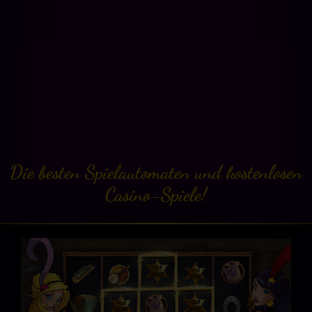
Die besten Spielautomaten und kostenlosen
Casino-Spiele!