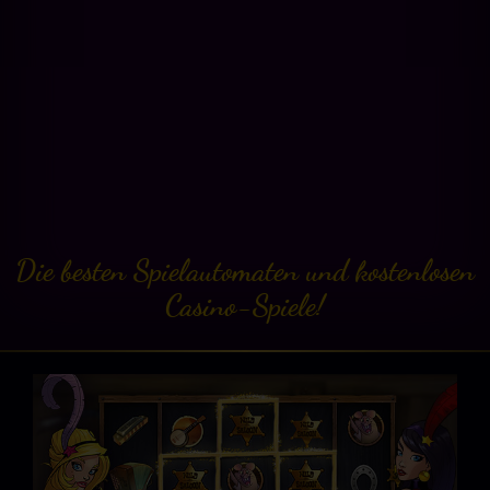
Die besten Spielautomaten und kostenlosen
Casino-Spiele!