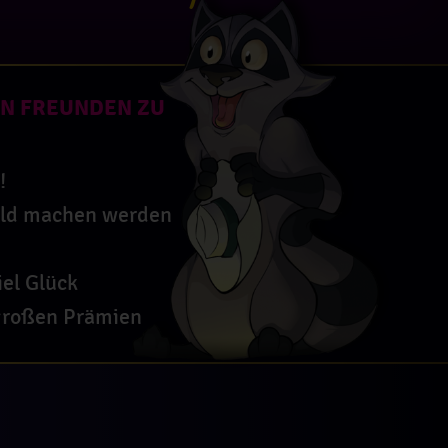
REN FREUNDEN ZU
!
Gold machen werden
el Glück
großen Prämien