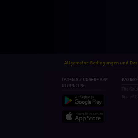
Allgemeine Bedingungen und Da
LADEN SIE UNSERE APP
KASINO
HERUNTER:
The Gold
Rise of E