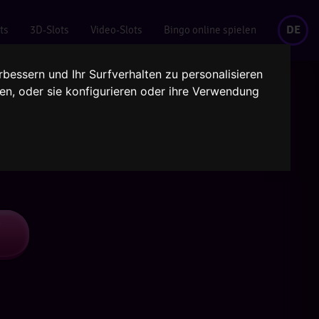
DE
ts
3D-Slots
Video-Slots
Bingo online spielen
essern und Ihr Surfverhalten zu personalisieren
ken, oder sie konfigurieren oder ihre Verwendung
N