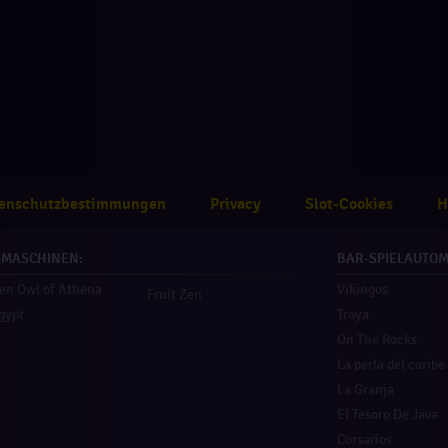
tenschutzbestimmungen
Privacy
Slot-Cookies
H
-MASCHINEN:
BAR-SPIELAUTOM
en Owl of Athena
Vikingos
Fruit Zen
gypt
Troya
On The Rocks
La perla del caribe
La Granja
El Tesoro De Java
Corsarios