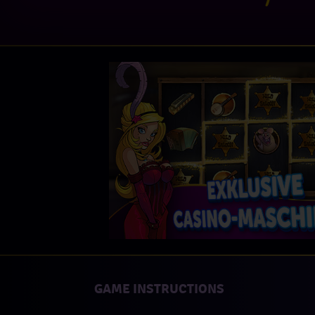
GAME INSTRUCTIONS