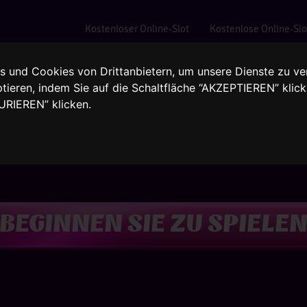
Kostenloser Online-Slot
Kostenlose Online-Slo
nd Cookies von Drittanbietern, um unsere Dienste zu verb
ptieren, indem Sie auf die Schaltfläche “AKZEPTIEREN” klic
URIEREN” klicken.
BEGINNEN SIE ZU SPIELE