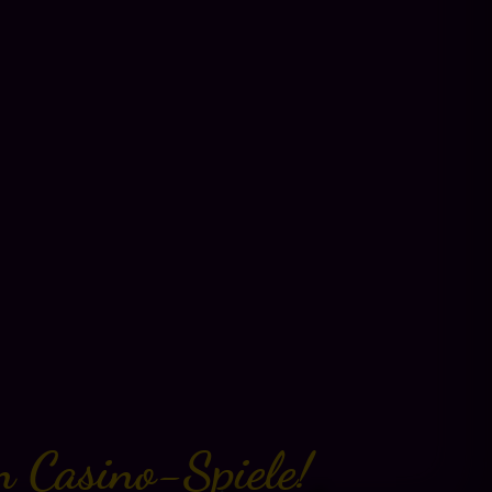
n Casino-Spiele!