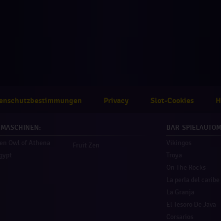
tenschutzbestimmungen
Privacy
Slot-Cookies
H
-MASCHINEN:
BAR-SPIELAUTOM
en Owl of Athena
Vikingos
Fruit Zen
gypt
Troya
On The Rocks
La perla del caribe
La Granja
El Tesoro De Java
Corsarios