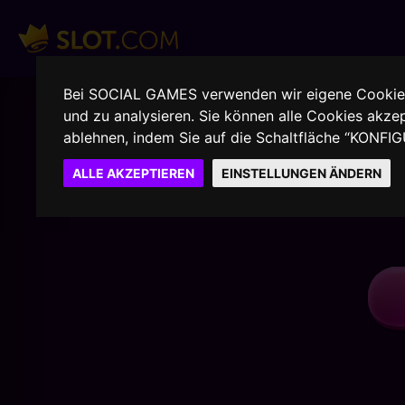
Bei SOCIAL GAMES verwenden wir eigene Cookies u
und zu analysieren. Sie können alle Cookies akze
ablehnen, indem Sie auf die Schaltfläche “KONFIG
ALLE AKZEPTIEREN
EINSTELLUNGEN ÄNDERN